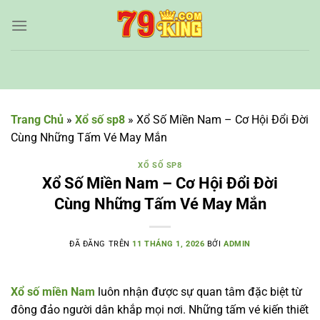
Chuyển
đến
nội
dung
Trang Chủ
»
Xổ số sp8
»
Xổ Số Miền Nam – Cơ Hội Đổi Đời
Cùng Những Tấm Vé May Mắn
XỔ SỐ SP8
Xổ Số Miền Nam – Cơ Hội Đổi Đời
Cùng Những Tấm Vé May Mắn
ĐÃ ĐĂNG TRÊN
11 THÁNG 1, 2026
BỞI
ADMIN
Xổ số miền Nam
luôn nhận được sự quan tâm đặc biệt từ
đông đảo người dân khắp mọi nơi. Những tấm vé kiến thiết