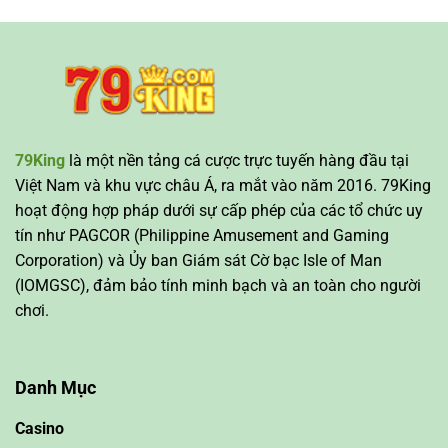
Hàng
Đầu
Hiện
Nay
79King
là một nền tảng cá cược trực tuyến hàng đầu tại
Việt Nam và khu vực châu Á, ra mắt vào năm 2016. 79King
hoạt động hợp pháp dưới sự cấp phép của các tổ chức uy
tín như PAGCOR (Philippine Amusement and Gaming
Corporation) và Ủy ban Giám sát Cờ bạc Isle of Man
(IOMGSC), đảm bảo tính minh bạch và an toàn cho người
chơi.
Danh Mục
Casino