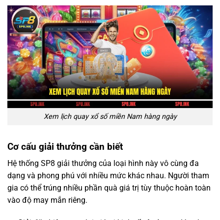
Xem lịch quay xổ số miền Nam hàng ngày
Cơ cấu giải thưởng cần biết
Hệ thống
SP8
giải thưởng của loại hình này vô cùng đa
dạng và phong phú với nhiều mức khác nhau. Người tham
gia có thể trúng nhiều phần quà giá trị tùy thuộc hoàn toàn
vào độ may mắn riêng.