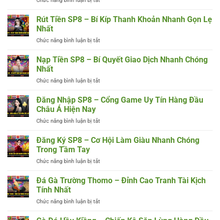
Chức năng bình luận bị tắt
Chinh
Chất
Tải
Phục
Á
App
Rút Tiền SP8 – Bí Kíp Thanh Khoản Nhanh Gọn Lẹ
Kho
Đông
SP8
Báu
Nhất
–
Huyền
ở
Chức năng bình luận bị tắt
Hướng
Thoại
Rút
Dẫn
Mexico
Tiền
Nạp Tiền SP8 – Bí Quyết Giao Dịch Nhanh Chóng
Cài
SP8
Đặt
Nhất
–
Ứng
ở
Chức năng bình luận bị tắt
Bí
Dụng
Nạp
Kíp
Nhanh
Tiền
Đăng Nhập SP8 – Cổng Game Uy Tín Hàng Đầu
Thanh
Chóng
SP8
Khoản
Châu Á Hiện Nay
–
Nhanh
ở
Chức năng bình luận bị tắt
Bí
Gọn
Đăng
Quyết
Lẹ
Nhập
Đăng Ký SP8 – Cơ Hội Làm Giàu Nhanh Chóng
Giao
Nhất
SP8
Dịch
Trong Tầm Tay
–
Nhanh
ở
Chức năng bình luận bị tắt
Cổng
Chóng
Đăng
Game
Nhất
Ký
Đá Gà Trường Thomo – Đỉnh Cao Tranh Tài Kịch
Uy
SP8
Tín
Tính Nhất
–
Hàng
ở
Chức năng bình luận bị tắt
Cơ
Đầu
Đá
Hội
Châu
Gà
Làm