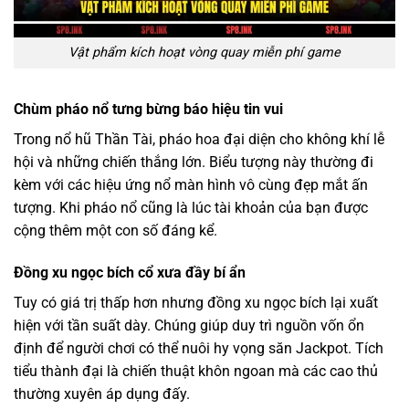
Vật phẩm kích hoạt vòng quay miễn phí game
Chùm pháo nổ tưng bừng báo hiệu tin vui
Trong
nổ hũ Thần Tài
, pháo hoa đại diện cho không khí lễ
hội và những chiến thắng lớn. Biểu tượng này thường đi
kèm với các hiệu ứng nổ màn hình vô cùng đẹp mắt ấn
tượng. Khi pháo nổ cũng là lúc tài khoản của bạn được
cộng thêm một con số đáng kể.
Đồng xu ngọc bích cổ xưa đầy bí ẩn
Tuy có giá trị thấp hơn nhưng đồng xu ngọc bích lại xuất
hiện với tần suất dày. Chúng giúp duy trì nguồn vốn ổn
định để người chơi có thể nuôi hy vọng săn Jackpot. Tích
tiểu thành đại là chiến thuật khôn ngoan mà các cao thủ
thường xuyên áp dụng đấy.