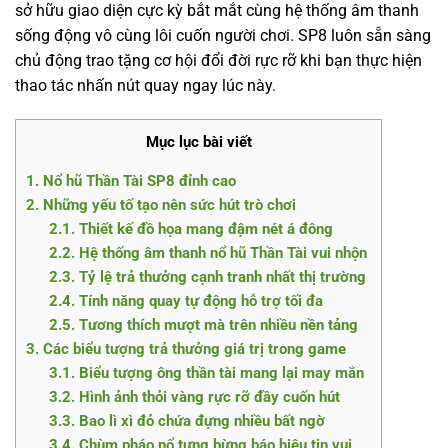
sở hữu giao diện cực kỳ bắt mắt cùng hệ thống âm thanh
sống động vô cùng lôi cuốn người chơi.
SP8
luôn sẵn sàng
chủ động trao tặng cơ hội đổi đời rực rỡ khi bạn thực hiện
thao tác nhấn nút quay ngay lúc này.
Mục lục bài viết
1.
Nổ hũ Thần Tài SP8 đỉnh cao
2.
Những yếu tố tạo nên sức hút trò chơi
2.1.
Thiết kế đồ họa mang đậm nét á đông
2.2.
Hệ thống âm thanh nổ hũ Thần Tài vui nhộn
2.3.
Tỷ lệ trả thưởng cạnh tranh nhất thị trường
2.4.
Tính năng quay tự động hỗ trợ tối đa
2.5.
Tương thích mượt mà trên nhiều nền tảng
3.
Các biểu tượng trả thưởng giá trị trong game
3.1.
Biểu tượng ông thần tài mang lại may mắn
3.2.
Hình ảnh thỏi vàng rực rỡ đầy cuốn hút
3.3.
Bao lì xì đỏ chứa đựng nhiều bất ngờ
3.4.
Chùm pháo nổ tưng bừng báo hiệu tin vui