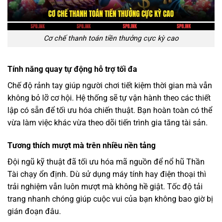
Cơ chế thanh toán tiền thưởng cực kỳ cao
Tính năng quay tự động hỗ trợ tối đa
Chế độ rảnh tay giúp người chơi tiết kiệm thời gian mà vẫn
không bỏ lỡ cơ hội. Hệ thống sẽ tự vận hành theo các thiết
lập có sẵn để tối ưu hóa chiến thuật. Bạn hoàn toàn có thể
vừa làm việc khác vừa theo dõi tiến trình gia tăng tài sản.
Tương thích mượt mà trên nhiều nền tảng
Đội ngũ kỹ thuật đã tối ưu hóa mã nguồn để
nổ hũ Thần
Tài
chạy ổn định. Dù sử dụng máy tính hay điện thoại thì
trải nghiệm vẫn luôn mượt mà không hề giật. Tốc độ tải
trang nhanh chóng giúp cuộc vui của bạn không bao giờ bị
gián đoạn đâu.