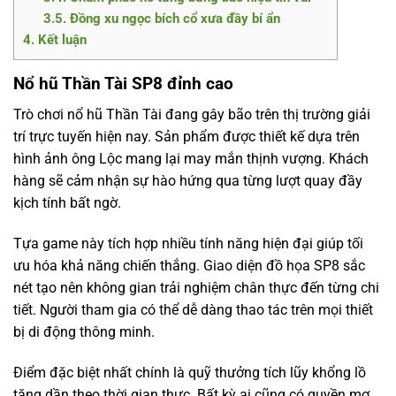
3.5.
Đồng xu ngọc bích cổ xưa đầy bí ẩn
4.
Kết luận
Nổ hũ Thần Tài SP8 đỉnh cao
Trò chơi
nổ hũ Thần Tài
đang gây bão trên thị trường giải
trí trực tuyến hiện nay. Sản phẩm được thiết kế dựa trên
hình ảnh ông Lộc mang lại may mắn thịnh vượng. Khách
hàng sẽ cảm nhận sự hào hứng qua từng lượt quay đầy
kịch tính bất ngờ.
Tựa game này tích hợp nhiều tính năng hiện đại giúp tối
ưu hóa khả năng chiến thắng. Giao diện đồ họa
SP8
sắc
nét tạo nên không gian trải nghiệm chân thực đến từng chi
tiết. Người tham gia có thể dễ dàng thao tác trên mọi thiết
bị di động thông minh.
Điểm đặc biệt nhất chính là quỹ thưởng tích lũy khổng lồ
tăng dần theo thời gian thực. Bất kỳ ai cũng có quyền mơ