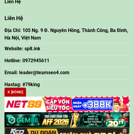
Liên Hệ
Liên Hệ
Địa Chỉ: 105 Ng. 9 Đ. Nguyên Hồng, Thành Công, Ba Đình,
Hà Nội, Việt Nam
Website: sp8.ink
Hotline: 0972945611
Email:
leader@teamseo4.com
Hastag: #79king
X [ĐÓNG]
nhà cái uy tín