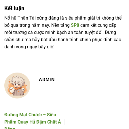
Kết luận
Nổ hũ Thần Tài
xứng đáng là siêu phẩm giải trí không thể
bỏ qua trong năm nay. Nền tảng
SP8
cam kết cung cấp
môi trường cá cược minh bạch an toàn tuyệt đối. Đừng
chần chừ mà hãy bắt đầu hành trình chinh phục đỉnh cao
danh vọng ngay bây giờ.
ADMIN
Đường Mạt Chược – Siêu
Phẩm Quay Hũ Đậm Chất Á