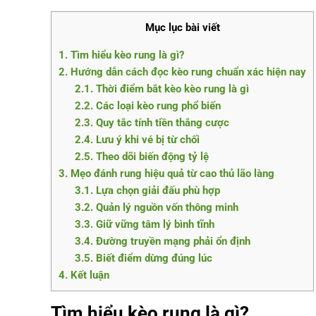
Mục lục bài viết
1.
Tìm hiểu kèo rung là gì?
2.
Hướng dẫn cách đọc kèo rung chuẩn xác hiện nay
2.1.
Thời điểm bắt kèo kèo rung là gì
2.2.
Các loại kèo rung phổ biến
2.3.
Quy tắc tính tiền thắng cược
2.4.
Lưu ý khi vé bị từ chối
2.5.
Theo dõi biến động tỷ lệ
3.
Mẹo đánh rung hiệu quả từ cao thủ lão làng
3.1.
Lựa chọn giải đấu phù hợp
3.2.
Quản lý nguồn vốn thông minh
3.3.
Giữ vững tâm lý bình tĩnh
3.4.
Đường truyền mạng phải ổn định
3.5.
Biết điểm dừng đúng lúc
4.
Kết luận
Tìm hiểu kèo rung là gì?