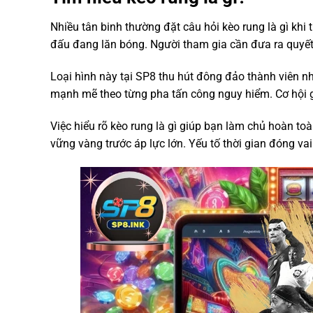
Nhiều tân binh thường đặt câu hỏi
kèo rung là gì
khi t
đấu đang lăn bóng. Người tham gia cần đưa ra quyết 
Loại hình này tại
SP8
thu hút đông đảo thành viên nhờ
mạnh mẽ theo từng pha tấn công nguy hiểm. Cơ hội g
Việc hiểu rõ
kèo rung là gì
giúp bạn làm chủ hoàn toàn
vững vàng trước áp lực lớn. Yếu tố thời gian đóng vai