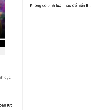
–
Tính
Không có bình luận nào để hiển thị.
Chiến
Nhất
Kê
Săn
Lùng
Hàng
Đầu
Hiện
Nay
nh cục
toàn lực