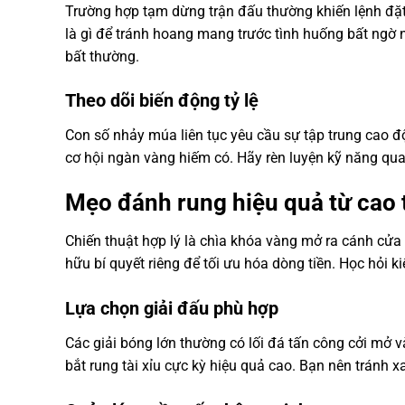
Trường hợp tạm dừng trận đấu thường khiến lệnh đặ
là gì
để tránh hoang mang trước tình huống bất ngờ n
bất thường.
Theo dõi biến động tỷ lệ
Con số nhảy múa liên tục yêu cầu sự tập trung cao độ
cơ hội ngàn vàng hiếm có. Hãy rèn luyện kỹ năng qu
Mẹo đánh rung hiệu quả từ cao 
Chiến thuật hợp lý là chìa khóa vàng mở ra cánh cửa
hữu bí quyết riêng để tối ưu hóa dòng tiền. Học hỏi k
Lựa chọn giải đấu phù hợp
Các giải bóng lớn thường có lối đá tấn công cởi mở và
bắt rung tài xỉu cực kỳ hiệu quả cao. Bạn nên tránh 