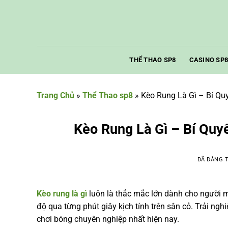
Chuyển
đến
nội
dung
THỂ THAO SP8
CASINO SP
Trang Chủ
»
Thể Thao sp8
»
Kèo Rung Là Gì – Bí Qu
Kèo Rung Là Gì – Bí Quy
ĐÃ ĐĂNG 
Kèo rung là gì
luôn là thắc mắc lớn dành cho người m
độ qua từng phút giây kịch tính trên sân cỏ. Trải nghi
chơi bóng chuyên nghiệp nhất hiện nay.