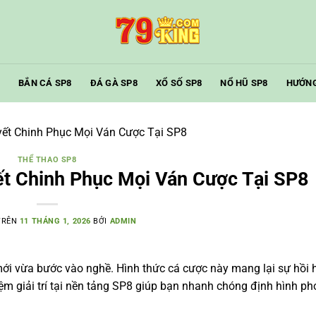
8
BẮN CÁ SP8
ĐÁ GÀ SP8
XỔ SỐ SP8
NỔ HŨ SP8
HƯỚNG
yết Chinh Phục Mọi Ván Cược Tại SP8
THỂ THAO SP8
ết Chinh Phục Mọi Ván Cược Tại SP8
TRÊN
11 THÁNG 1, 2026
BỞI
ADMIN
ới vừa bước vào nghề. Hình thức cá cược này mang lại sự hồi h
ệm giải trí tại nền tảng
SP8
giúp bạn nhanh chóng định hình ph