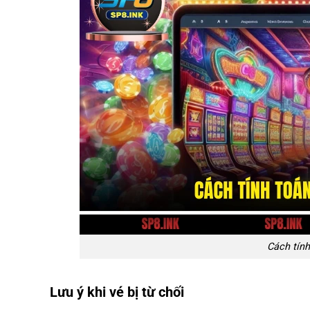
Cách tính
Lưu ý khi vé bị từ chối